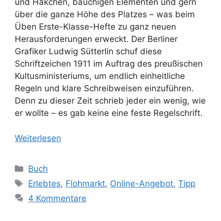
und Häkchen, bauchigen Elementen und gern
über die ganze Höhe des Platzes – was beim
Üben Erste-Klasse-Hefte zu ganz neuen
Herausforderungen erweckt. Der Berliner
Grafiker Ludwig Sütterlin schuf diese
Schriftzeichen 1911 im Auftrag des preußischen
Kultusministeriums, um endlich einheitliche
Regeln und klare Schreibweisen einzuführen.
Denn zu dieser Zeit schrieb jeder ein wenig, wie
er wollte – es gab keine eine feste Regelschrift.
Weiterlesen
Kategorien
Buch
Schlagwörter
Erlebtes
,
Flohmarkt
,
Online-Angebot
,
Tipp
4 Kommentare