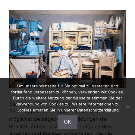
Um unsere Webseite für Sie optimal zu gestalten und
fortlaufend verbessern zu können, verwenden wir Cookies.
Durch die weitere Nutzung der Webseite stimmen Sie der
Sie bieten einen perfekten Blick zurück in die
Verwendung von Cookies zu. Weitere Informationen zu
Cookies erhalten Sie in unserer Datenschutzerklärung
Zeit: Puppenstuben und -häuser waren
möglichst detailgetreue Abbildungen der
OK
Realität. Zunächst waren sie natürlich den
Adeligen und Reichen vorbehalten, die die