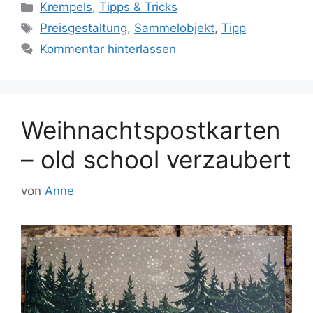
Kategorien
Krempels
,
Tipps & Tricks
Schlagwörter
Preisgestaltung
,
Sammelobjekt
,
Tipp
Kommentar hinterlassen
Weihnachtspostkarten
– old school verzaubert
von
Anne