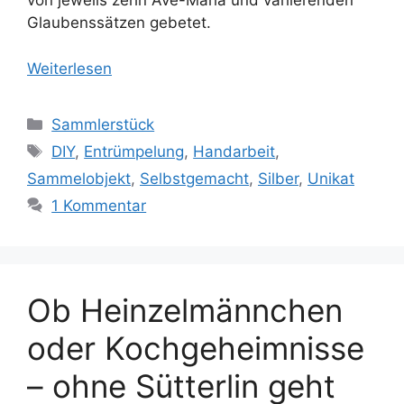
von jeweils zehn Ave-Maria und variierenden
Glaubenssätzen gebetet.
Weiterlesen
Kategorien
Sammlerstück
Schlagwörter
DIY
,
Entrümpelung
,
Handarbeit
,
Sammelobjekt
,
Selbstgemacht
,
Silber
,
Unikat
1 Kommentar
Ob Heinzelmännchen
oder Kochgeheimnisse
– ohne Sütterlin geht