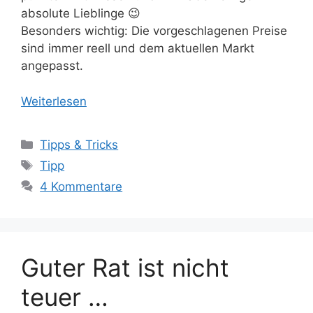
absolute Lieblinge 😉
Besonders wichtig: Die vorgeschlagenen Preise
sind immer reell und dem aktuellen Markt
angepasst.
Weiterlesen
Kategorien
Tipps & Tricks
Schlagwörter
Tipp
4 Kommentare
Guter Rat ist nicht
teuer …