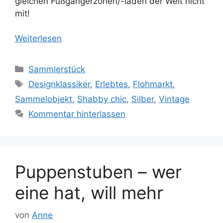
gleichen Fußgängerzonen/-läden der Welt nicht
mit!
Weiterlesen
Kategorien
Sammlerstück
Schlagwörter
Designklassiker
,
Erlebtes
,
Flohmarkt
,
Sammelobjekt
,
Shabby chic
,
Silber
,
Vintage
Kommentar hinterlassen
Puppenstuben – wer
eine hat, will mehr
von
Anne