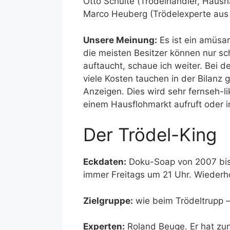
Otto Schulte (Trödelhändler, Hausha
Marco Heuberg (Trödelexperte aus 
Unsere Meinung:
Es ist ein amüsa
die meisten Besitzer können nur sc
auftaucht, schaue ich weiter. Bei 
viele Kosten tauchen in der Bilanz
Anzeigen. Dies wird sehr fernseh-li
einem Hausflohmarkt aufruft oder 
Der Trödel-King
Eckdaten:
Doku-Soap von 2007 bis 
immer Freitags um 21 Uhr. Wiederh
Zielgruppe:
wie beim Trödeltrupp –
Experten:
Roland Beuge. Er hat zu