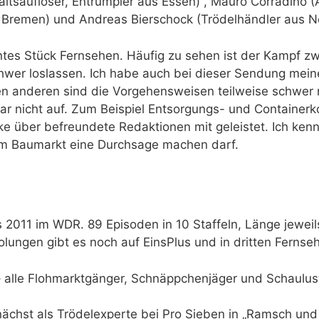
ltsauflöser, Entrümpler aus Essen) , Mauro Corradino (
Bremen) und Andreas Bierschock (Trödelhändler aus N
ntes Stück Fernsehen. Häufig zu sehen ist der Kampf zw
hwer loslassen. Ich habe auch bei dieser Sendung mein
den anderen sind die Vorgehensweisen teilweise schwer 
 gar nicht auf. Zum Beispiel Entsorgungs- und Containe
ke über befreundete Redaktionen mit geleistet. Ich kenn
im Baumarkt eine Durchsage machen darf.
2011 im WDR. 89 Episoden in 10 Staffeln, Länge jeweil
olungen gibt es noch auf EinsPlus und in dritten Fern
 alle Flohmarktgänger, Schnäppchenjäger und Schaulus
nächst als Trödelexperte bei Pro Sieben in „Ramsch u