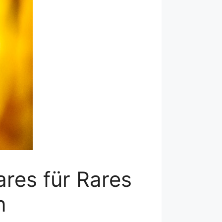
ares für Rares
n