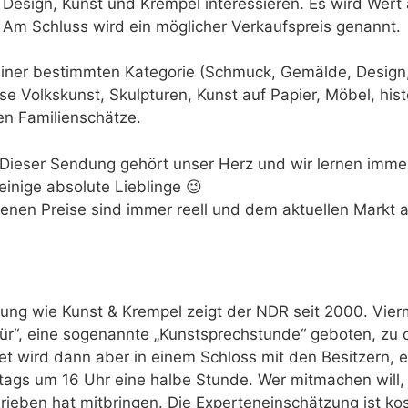
Design, Kunst und Krempel interessieren. Es wird Wert a
 Am Schluss wird ein möglicher Verkaufspreis genannt.
iner bestimmten Kategorie (Schmuck, Gemälde, Design,
se Volkskunst, Skulpturen, Kunst auf Papier, Möbel, hist
ten Familienschätze.
 Dieser Sendung gehört unser Herz und wir lernen imme
inige absolute Lieblinge 😉
enen Preise sind immer reell und dem aktuellen Markt 
ung wie Kunst & Krempel zeigt der NDR seit 2000. Vier
Tür“, eine sogenannte „Kunstsprechstunde“ geboten, z
et wird dann aber in einem Schloss mit den Besitzern, 
tags um 16 Uhr eine halbe Stunde. Wer mitmachen will, 
rieben hat mitbringen. Die Experteneinschätzung ist kos