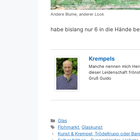
Andere Blume, anderer Look
habe bislang nur 6 in die Hände be
Krempels
Manche nennen mich Herr 
dieser Leidenschaft fröns
Gruß Guido
Kategorien
Glas
Schlagwörter
Flohmarkt
,
Glaskunst
Kunst & Krempel, Trödeltrupp oder Bare