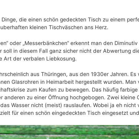
en Dinge, die einen schön gedeckten Tisch zu einem per
auberhaften kleinen Tischväschen ans Herz.
hen“ oder „Messerbänkchen“ erkennt man den Diminutiv
er soll in diesem Fall ganz sicher nicht der Abwertung 
ete Art der verbalen Liebkosung.
scheinlich aus Thüringen, aus den 1930er Jahren. Es w
en Glasrohren in Heimarbeit hergestellt wurden. Man v
chaftskrise zum Kaufen zu bewegen. Das häufig farbige
er anderen zu einer Öffnung hochgebogen. Zwei kleine
das Wasser nicht (meist) rauslaufen. Wobei ja eh nicht vi
ielt für einen schön eingedeckten Tisch eingesetzt und 