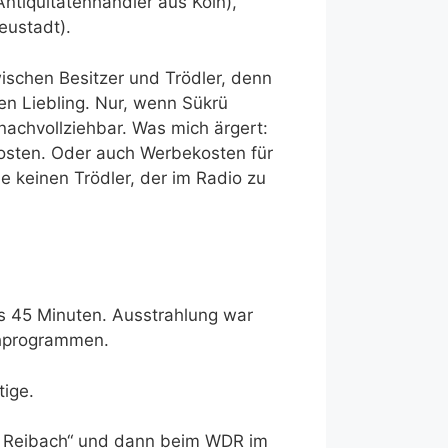
Antiquitätenhändler aus Köln),
eustadt).
ischen Besitzer und Trödler, denn
en Liebling. Nur, wenn Sükrü
nachvollziehbar. Was mich ärgert:
rkosten. Oder auch Werbekosten für
e keinen Trödler, der im Radio zu
s 45 Minuten. Ausstrahlung war
sehprogrammen.
tige.
nd Reibach“ und dann beim WDR im