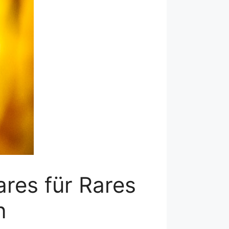
ares für Rares
n