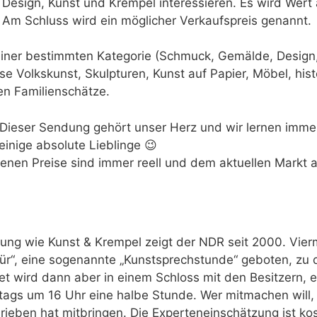
Design, Kunst und Krempel interessieren. Es wird Wert a
 Am Schluss wird ein möglicher Verkaufspreis genannt.
iner bestimmten Kategorie (Schmuck, Gemälde, Design,
se Volkskunst, Skulpturen, Kunst auf Papier, Möbel, hist
ten Familienschätze.
 Dieser Sendung gehört unser Herz und wir lernen imme
inige absolute Lieblinge 😉
enen Preise sind immer reell und dem aktuellen Markt 
ung wie Kunst & Krempel zeigt der NDR seit 2000. Vier
Tür“, eine sogenannte „Kunstsprechstunde“ geboten, z
et wird dann aber in einem Schloss mit den Besitzern, 
tags um 16 Uhr eine halbe Stunde. Wer mitmachen will, 
rieben hat mitbringen. Die Experteneinschätzung ist kos