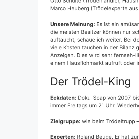
Otto Schulte (Trödelhändler, Hausha
Marco Heuberg (Trödelexperte aus 
Unsere Meinung:
Es ist ein amüsa
die meisten Besitzer können nur sc
auftaucht, schaue ich weiter. Bei 
viele Kosten tauchen in der Bilanz
Anzeigen. Dies wird sehr fernseh-li
einem Hausflohmarkt aufruft oder 
Der Trödel-King
Eckdaten:
Doku-Soap von 2007 bis 
immer Freitags um 21 Uhr. Wiederh
Zielgruppe:
wie beim Trödeltrupp –
Experten:
Roland Beuge. Er hat zu