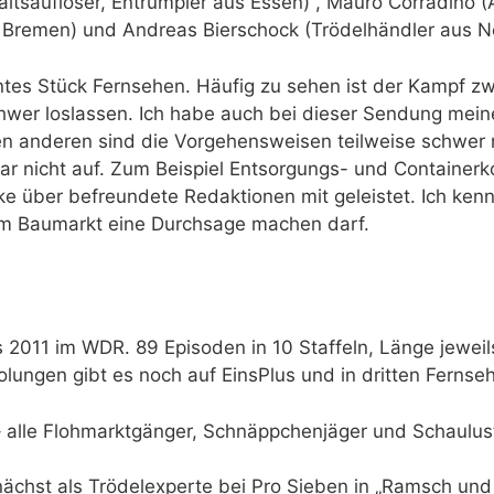
ltsauflöser, Entrümpler aus Essen) , Mauro Corradino (
Bremen) und Andreas Bierschock (Trödelhändler aus N
ntes Stück Fernsehen. Häufig zu sehen ist der Kampf zw
hwer loslassen. Ich habe auch bei dieser Sendung mein
den anderen sind die Vorgehensweisen teilweise schwer 
 gar nicht auf. Zum Beispiel Entsorgungs- und Containe
ke über befreundete Redaktionen mit geleistet. Ich kenn
im Baumarkt eine Durchsage machen darf.
2011 im WDR. 89 Episoden in 10 Staffeln, Länge jeweil
olungen gibt es noch auf EinsPlus und in dritten Fern
 alle Flohmarktgänger, Schnäppchenjäger und Schaulus
nächst als Trödelexperte bei Pro Sieben in „Ramsch u