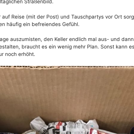
täglichen Straßenbild.
 auf Reise (mit der Post) und Tauschpartys vor Ort sor
n häufig ein befreiendes Gefühl.
e auszumisten, den Keller endlich mal aus- und dann h
stalten, braucht es ein wenig mehr Plan. Sonst kann es
ur noch erhöht.