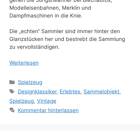
Modelleisenbahnen, Merklin und
Dampfmaschinen in die Knie.
Die „echten“ Sammler sind immer hinter den
Glanzstücken her und bestrebt die Sammlung
zu vervollständigen.
Weiterlesen
Kategorien
Spielzeug
Schlagwörter
Designklassiker
,
Erlebtes
,
Sammelobjekt
,
Spielzeug
,
Vintage
Kommentar hinterlassen