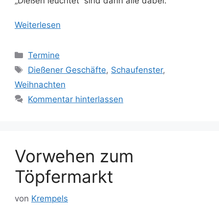
„Dießen leuchtet“ sind dann alle dabei.
Weiterlesen
Kategorien
Termine
Schlagwörter
Dießener Geschäfte
,
Schaufenster
,
Weihnachten
Kommentar hinterlassen
Vorwehen zum
Töpfermarkt
von
Krempels