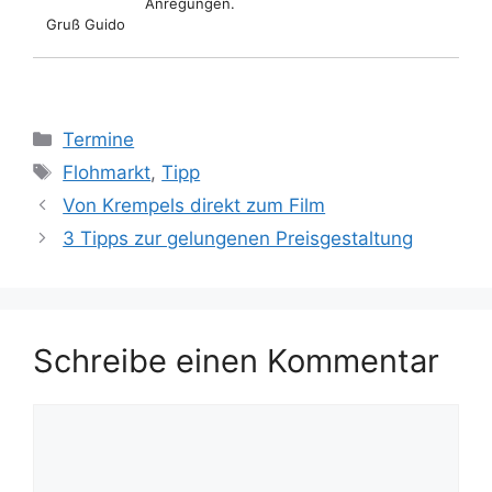
Anregungen.
Gruß Guido
Kategorien
Termine
Schlagwörter
Flohmarkt
,
Tipp
Von Krempels direkt zum Film
3 Tipps zur gelungenen Preisgestaltung
Schreibe einen Kommentar
Kommentar