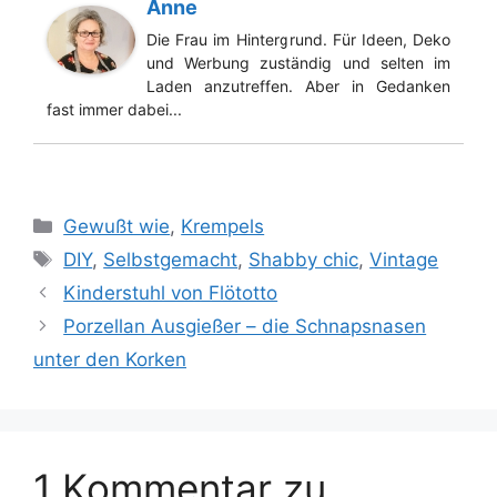
Anne
Die Frau im Hintergrund. Für Ideen, Deko
und Werbung zuständig und selten im
Laden anzutreffen. Aber in Gedanken
fast immer dabei...
Kategorien
Gewußt wie
,
Krempels
Schlagwörter
DIY
,
Selbstgemacht
,
Shabby chic
,
Vintage
Kinderstuhl von Flötotto
Porzellan Ausgießer – die Schnapsnasen
unter den Korken
1 Kommentar zu