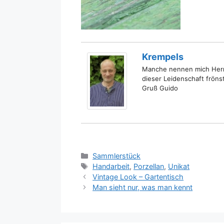
Krempels
Manche nennen mich Herr 
dieser Leidenschaft fröns
Gruß Guido
Kategorien
Sammlerstück
Schlagwörter
Handarbeit
,
Porzellan
,
Unikat
Vintage Look – Gartentisch
Man sieht nur, was man kennt