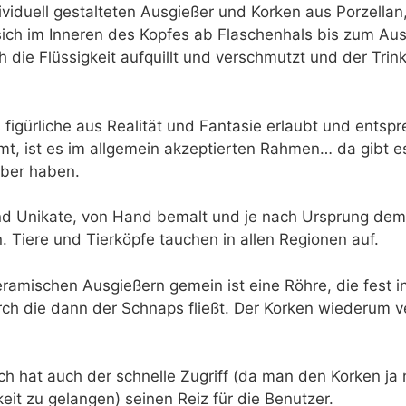
dividuell gestalteten Ausgießer und Korken aus Porzell
sich im Inneren des Kopfes ab Flaschenhals bis zum Aust
 die Flüssigkeit aufquillt und verschmutzt und der Trin
s figürliche aus Realität und Fantasie erlaubt und ents
 ist es im allgemein akzeptierten Rahmen… da gibt es
aber haben.
ind Unikate, von Hand bemalt und je nach Ursprung de
 Tiere und Tierköpfe tauchen in allen Regionen auf.
eramischen Ausgießern gemein ist eine Röhre, die fest i
ch die dann der Schnaps fließt. Der Korken wiederum ve
ich hat auch der schnelle Zugriff (da man den Korken ja
keit zu gelangen) seinen Reiz für die Benutzer.