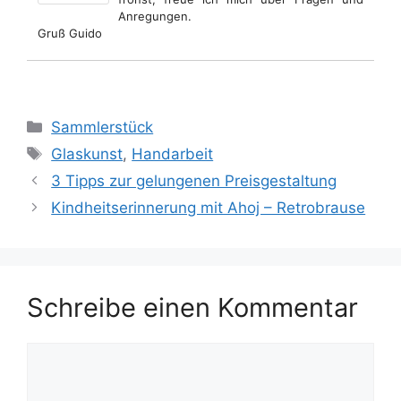
Anregungen.
Gruß Guido
Kategorien
Sammlerstück
Schlagwörter
Glaskunst
,
Handarbeit
3 Tipps zur gelungenen Preisgestaltung
Kindheitserinnerung mit Ahoj – Retrobrause
Schreibe einen Kommentar
Kommentar